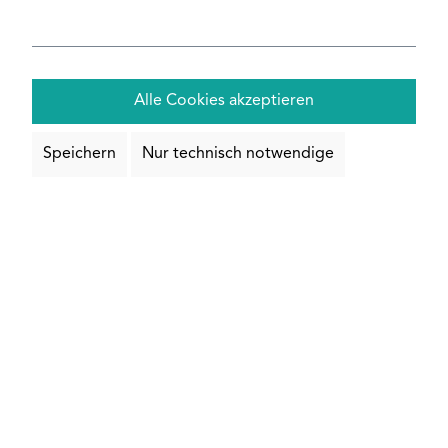
Stahl Flachstangen
Alle Cookies akzeptieren
Stahl Vierkantrohre
Speichern
Nur technisch notwendige
ALLE STAHL PRODUKTE
MESSING
Top-Seller nach Maß
Messing Rundrohre