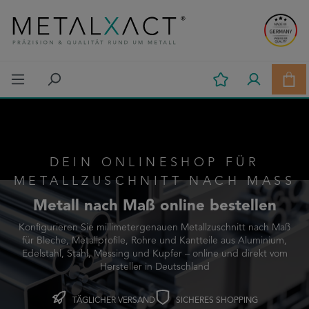
Zum Hauptinhalt springen
Ware
DEIN ONLINESHOP FÜR
METALLZUSCHNITT NACH MASS
Metall nach Maß online bestellen
Konfigurieren Sie millimetergenauen Metallzuschnitt nach Maß
für Bleche, Metallprofile, Rohre und Kantteile aus Aluminium,
Edelstahl, Stahl, Messing und Kupfer – online und direkt vom
Hersteller in Deutschland
TÄGLICHER VERSAND
SICHERES SHOPPING