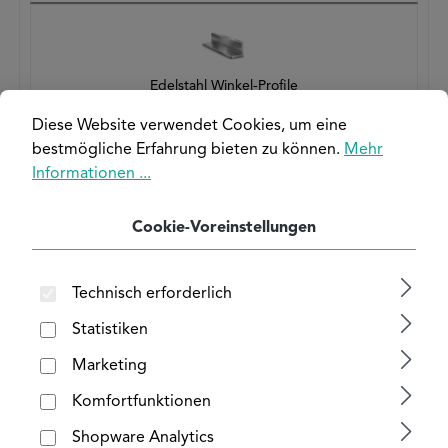
Edelstahl Winkel-Profile
Diese Website verwendet Cookies, um eine
ALLE EDELSTAHL PRODUKTE
bestmögliche Erfahrung bieten zu können.
Mehr
Informationen ...
STAHL
Cookie-Voreinstellungen
Top-Seller nach Maß
Technisch erforderlich
Statistiken
Stahl Winkel-Profile
Marketing
Komfortfunktionen
Shopware Analytics