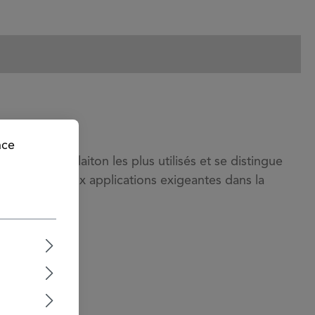
nce
liages de laiton les plus utilisés et se distingue
ion ainsi qu’aux applications exigeantes dans la