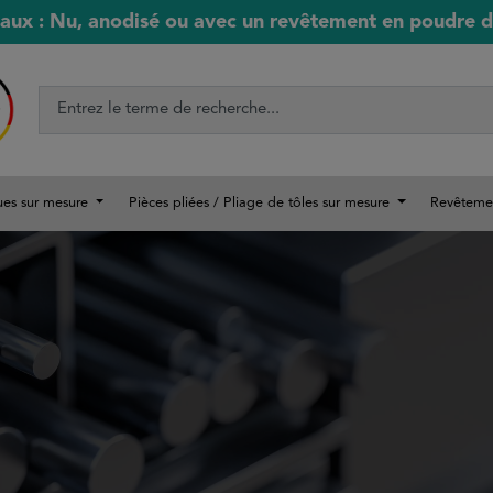
aux : Nu, anodisé ou avec un revêtement en poudre de
ues sur mesure
Pièces pliées / Pliage de tôles sur mesure
Revêteme