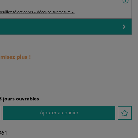
veuillez sélectionner « découpe sur mesure ».
isez plus !
s
-3 jours ouvrables
 : Entrez la quantité souhaitée ou utilise
Ajouter au panier
061