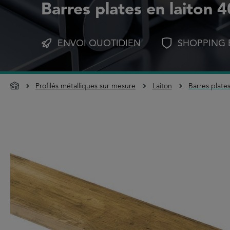
Barres plates en laiton 
ENVOI QUOTIDIEN
SHOPPING 
Profilés métalliques sur mesure
Laiton
Barres plate
Ignorer la galerie d'images