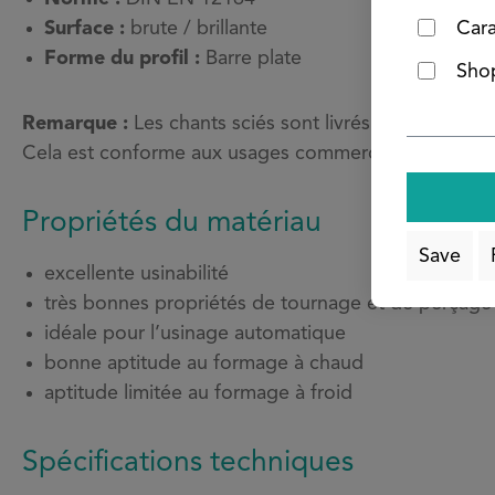
Surface :
brute / brillante
Cara
Forme du profil :
Barre plate
Shop
Remarque :
Les chants sciés sont livrés bruts et non 
Cela est conforme aux usages commerciaux et ne cons
Propriétés du matériau
Save
excellente usinabilité
très bonnes propriétés de tournage et de perçage
idéale pour l’usinage automatique
bonne aptitude au formage à chaud
aptitude limitée au formage à froid
Spécifications techniques