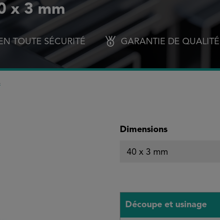
40 x 3 mm
EN TOUTE SÉCURITÉ
GARANTIE DE QUALITÉ
s
Sélectionnez
Dimensions
Découpe et usinage