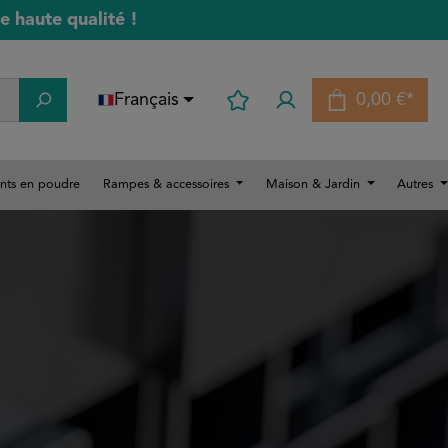
 haute qualité !
Français
0,00 €*
Le panier 
nts en poudre
Rampes & accessoires
Maison & Jardin
Autres