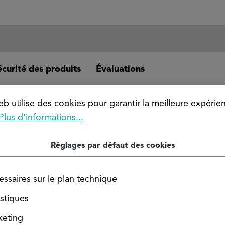
écurité des produits
Évaluations
 (MS58) / CW614N
b utilise des cookies pour garantir la meilleure expérie
 connue sous la désignation CW614N, compte parmi les al
Plus d'informations...
ment aux opérations de tournage et de fraisage de précis
tisanat.
Réglages par défaut des cookies
rre plate en laiton
ssaires sur le plan technique
istiques
keting