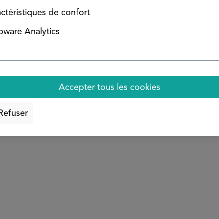
ctéristiques de confort
ware Analytics
ébavurés. La surface brute/brillante peut présenter des ra
titue pas un motif de réclamation.
Accepter tous les cookies
Refuser