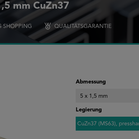
 1,5 mm CuZn37
S SHOPPING
QUALITÄTSGARANTIE
auswählen
Abmessung
auswählen
Legierung
CuZn37 (MS63), presshar