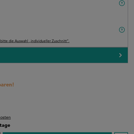
itte die Auswahl „individueller Zuschnitt“.
paren!
kosten
stage