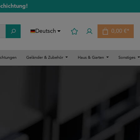
schichtung!
Deutsch
0,00 €*
Warenkorb
ichtungen
Geländer & Zubehör
Haus & Garten
Sonstiges