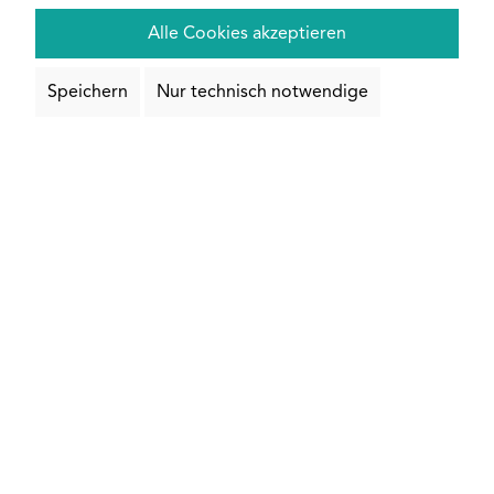
Zuschnitt & Bearbeitung
Alle Cookies akzeptieren
Längenauswahl:
Speichern
Nur technisch notwendige
individueller
500 mm
Zuschnitt
1000 mm
1500 mm
DEAL
2000 mm
3000 mm
Entgratung:
Schnittkanten entgraten?
+ 5,80 €
Zuschnittkosten pro Stück:
2,35 €