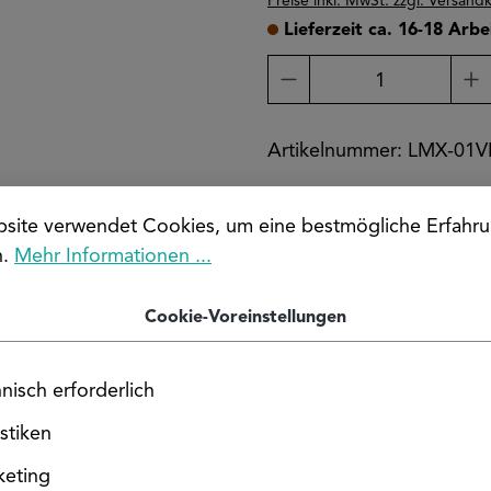
Preise inkl. MwSt. zzgl. Versand
Lieferzeit ca. 16-18 Arbe
Produkt Anzahl: Gi
Artikelnummer:
LMX-01V
site verwendet Cookies, um eine bestmögliche Erfahru
n.
Mehr Informationen ...
Cookie-Voreinstellungen
nisch erforderlich
istiken
keting