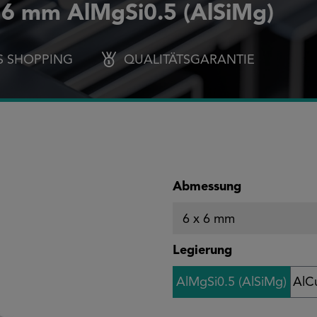
x 6 mm AlMgSi0.5 (AlSiMg)
S SHOPPING
QUALITÄTSGARANTIE
auswählen
Abmessung
auswählen
Legierung
AlMgSi0.5 (AlSiMg)
AlC