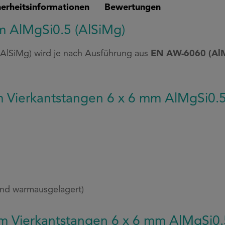
cherheitsinformationen
Bewertungen
m AlMgSi0.5 (AlSiMg)
(AlSiMg) wird je nach Ausführung aus
EN AW-6060 (AlM
 Vierkantstangen 6 x 6 mm AlMgSi0.5
und warmausgelagert)
um Vierkantstangen 6 x 6 mm AlMgSi0.