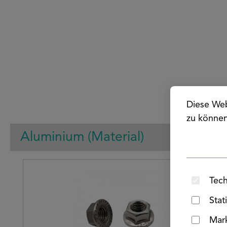
Diese Web
zu könne
Aluminium (Material)
Produktgalerie überspringen
Tech
Stat
Mar