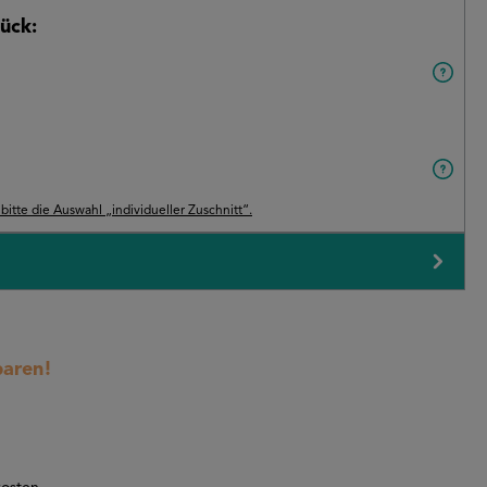
ück:
itte die Auswahl „individueller Zuschnitt“.
paren!