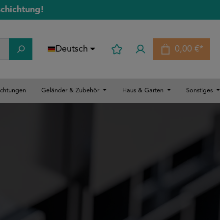
schichtung!
Deutsch
0,00 €*
Warenkorb
ichtungen
Geländer & Zubehör
Haus & Garten
Sonstiges