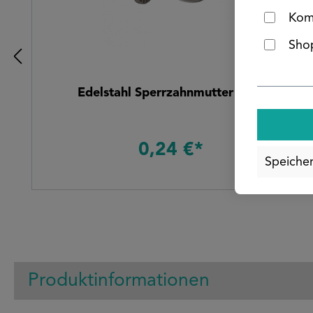
Kom
Shop
Edelstahl Sperrzahnmutter M10
0,24 €*
Speiche
Produktinformationen