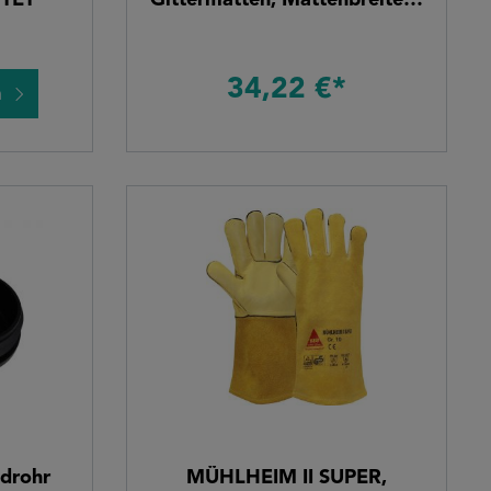
TET"
Gittermatten, Mattenbreite =
250 cm
34,22 €*
n
ndrohr
MÜHLHEIM II SUPER,