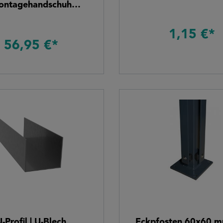
ontagehandschuh
fest, Sinomac Gr. 7-11,
II, EN 388 OEKO-TEX
1,15 €*
56,95 €*
-Profil | U-Blech
Eckpfosten 60x60 m