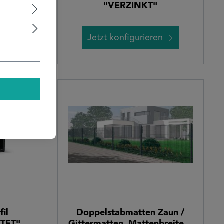
"VERZINKT"
n
Jetzt konfigurieren
il
Doppelstabmatten Zaun /