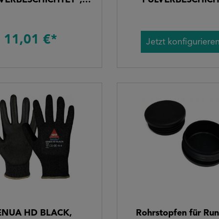
VERBESCHICHTET",
"PULVERBESCHICH
Glasklemme,
lasklemmhalter,
halter für Geländer
11,01 €*
Jetzt konfiguriere
ENUA HD BLACK,
Rohrstopfen für Ru