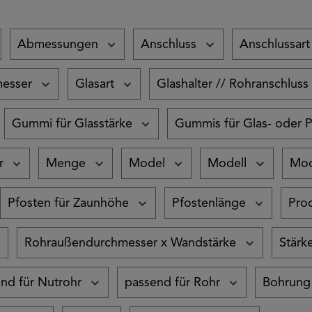
Abmessungen
Anschluss
Anschlussart
esser
Glasart
Glashalter // Rohranschluss
Gummi für Glasstärke
Gummis für Glas- oder P
r
Menge
Model
Modell
Mod
Pfosten für Zaunhöhe
Pfostenlänge
Pro
Rohraußendurchmesser x Wandstärke
Stärk
nd für Nutrohr
passend für Rohr
Bohrung