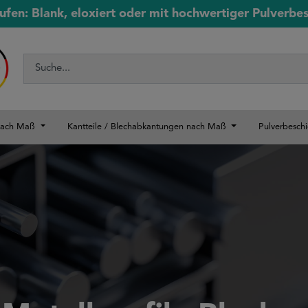
ufen: Blank, eloxiert oder mit hochwertiger Pulverbe
 nach Maß
Kantteile / Blechabkantungen nach Maß
Pulverbesch