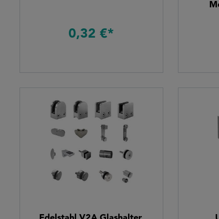
M
schnitt
Kat. 
0,32 €*
Edelstahl V2A Glashalter,
U