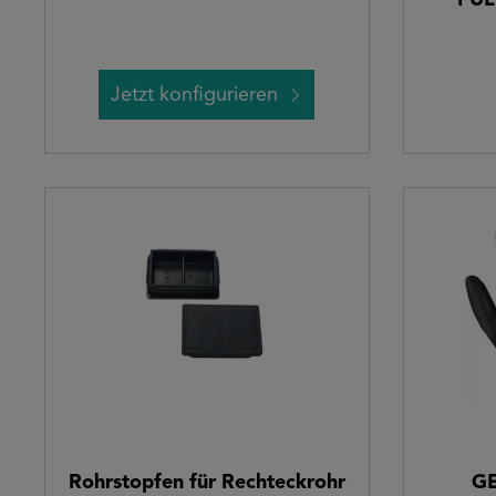
"PUL
G
Klemm
Jetzt konfigurieren
Rohrstopfen für Rechteckrohr
G