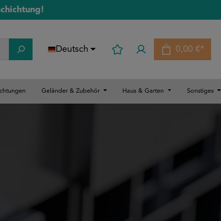
schichtung!
Deutsch
0,00 €*
Warenkorb
ichtungen
Geländer & Zubehör
Haus & Garten
Sonstiges