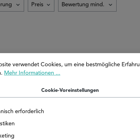
erung
Preis
Bewertung mind.
site verwendet Cookies, um eine bestmögliche Erfahru
n.
Mehr Informationen ...
Cookie-Voreinstellungen
nisch erforderlich
istiken
Durchschnittliche Bewe
keting
minium Flachstange
Aluminium Winkel "