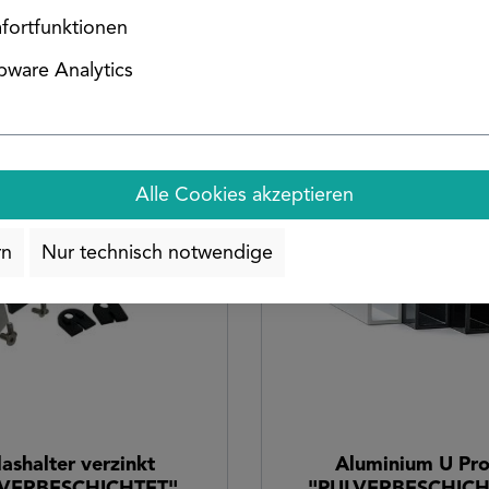
"BLANK"
fortfunktionen
ware Analytics
zt konfigurieren
Jetzt konfiguriere
Alle Cookies akzeptieren
rn
Nur technisch notwendige
en
ashalter verzinkt
Aluminium U Prof