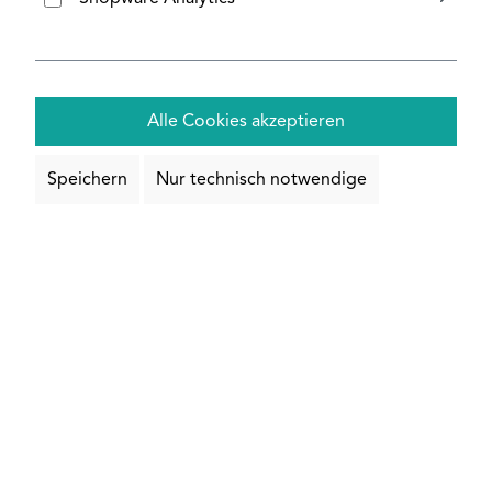
Klemmhalterbefestigung für
Doppelstabmattenzaun zum
einbetonieren
17,58 €*
Alle Cookies akzeptieren
Speichern
Nur technisch notwendige
Eckpfosten 60x60 mm, mit