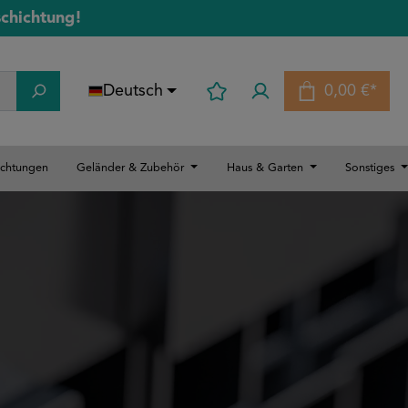
schichtung!
Deutsch
0,00 €*
Warenkorb
ichtungen
Geländer & Zubehör
Haus & Garten
Sonstiges