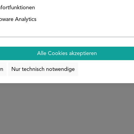
fortfunktionen
ware Analytics
ernen
Durchschnittliche Bewertung von 5 von 5 Sterne
Edelstahl Rechteckrohr
Alle Cookies akzeptieren
Jetzt konfigurieren
rn
Nur technisch notwendige