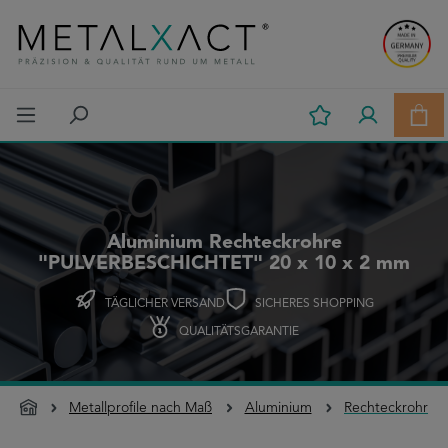
Zum Hauptinhalt springen
Ware
Aluminium Rechteckrohre
"PULVERBESCHICHTET" 20 x 10 x 2 mm
TÄGLICHER VERSAND
SICHERES SHOPPING
QUALITÄTSGARANTIE
Metallprofile nach Maß
Aluminium
Rechteckrohre