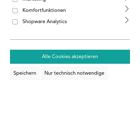
auswählen
Abmessung
Komfortfunktionen
Shopware Analytics
Zuschnitt & Bearbeitung
Alle Cookies akzeptieren
Längenauswahl:
Speichern
Nur technisch notwendige
individueller
1000 mm
Zuschnitt
1200 mm
1500 mm
2000 mm
3000 mm
DEAL