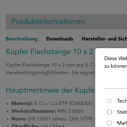
Produktinformationen
Beschreibung
Downloads
Hersteller- und Si
Kupfer Flachstange 10 x 2 mm – E
Diese Web
Kupfer Flachstange 10 x 2 mm aus E-Cu (Cu-ETP, CW00
zu könne
Verarbeitungsmöglichkeiten. Sie eignet sich ideal fü
Hauptmerkmale der Kupfer Flachst
Tech
Material:
E-Cu / Cu-ETP (CW004A)
Werkstoffnummer:
WN 2.0060
Stat
Norm:
EN 13601 (ehem. DIN 1759)
Mar
Oberfläche:
roh / blank