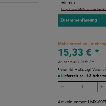
±5 mm
Für präzisere Maße verwenden Sie b
Zusammenfassung
Mehr bestellen - mehr s
15,33 € *
Grundpreis:
14,25 €* / m
Preise inkl. MwSt. zzgl. Versand
Lieferzeit ca. 1-3 Arbeit
Produkt Anzahl: Gi
Artikelnummer:
LMX-60F