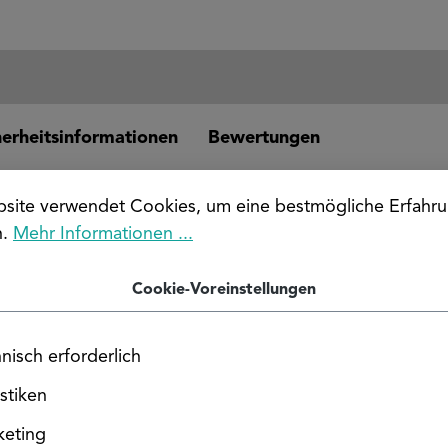
cherheitsinformationen
Bewertungen
-Cu / Cu-ETP (CW004A)
site verwendet Cookies, um eine bestmögliche Erfahru
4A) überzeugt durch ihre sehr hohe elektrische und the
n.
Mehr Informationen ...
r Anwendungen in der Elektro- und Energietechnik sowie 
Cookie-Voreinstellungen
ange 10 x 2 mm
nisch erforderlich
istiken
keting