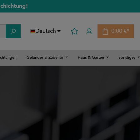
schichtung!
Deutsch
0,00 €*
Warenkorb
ichtungen
Geländer & Zubehör
Haus & Garten
Sonstiges