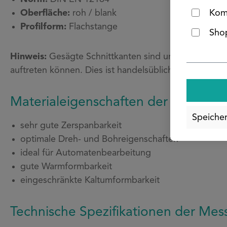
Oberfläche:
roh / blank
Kom
Profilform:
Flachstange
Shop
Hinweis:
Gesägte Schnittkanten sind unbearbeitet und
auftreten können. Dies ist handelsüblich und stellt k
Materialeigenschaften der Messing
Speiche
sehr gute Zerspanbarkeit
optimale Dreh- und Bohreigenschaften
ideal für Automatenbearbeitung
gute Warmformbarkeit
eingeschränkte Kaltumformbarkeit
Technische Spezifikationen der Mes