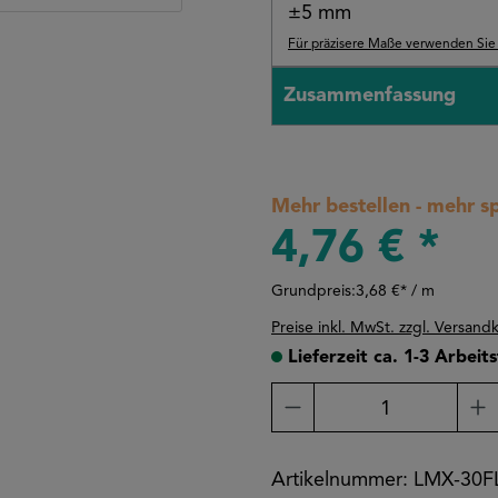
±5 mm
Für präzisere Maße verwenden Sie b
Zusammenfassung
Mehr bestellen - mehr s
4,76 € *
Grundpreis:
3,68 €* / m
Preise inkl. MwSt. zzgl. Versand
Lieferzeit ca. 1-3 Arbeit
Produkt Anzahl: Gi
Artikelnummer:
LMX-30F