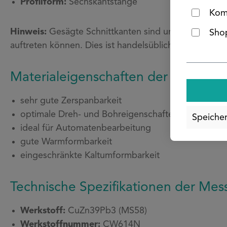
Profilform:
Sechskantstange
Kom
Hinweis:
Gesägte Schnittkanten sind unbearbeitet und
Shop
auftreten können. Dies ist handelsüblich und stellt k
Materialeigenschaften der Messin
sehr gute Zerspanbarkeit
optimale Dreh- und Bohreigenschaften
Speiche
ideal für Automatenbearbeitung
gute Warmformbarkeit
eingeschränkte Kaltumformbarkeit
Technische Spezifikationen der Me
Werkstoff:
CuZn39Pb3 (MS58)
Werkstoffnummer:
CW614N