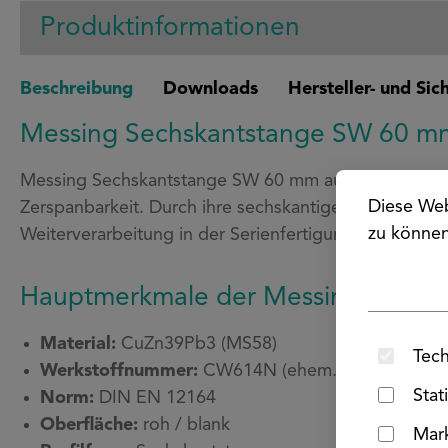
Produktinformationen
Beschreibung
Downloads
Hersteller- und Si
Messing Sechskantstange SW 60 
Messing Sechskantstange SW 60 mm aus CuZn39Pb3 (
Diese Web
Zerspanbarkeit. Durch ihre sechskantige Form eignen
zu könne
Weiterverarbeitung in der Serienfertigung.
Hauptmerkmale der Messing Sechs
Material:
CuZn39Pb3 (MS58)
Tech
Werkstoffnummer:
CW614N (ehem. 2.0401)
Stat
Norm:
DIN EN 12164
Oberfläche:
roh / blank
Mar