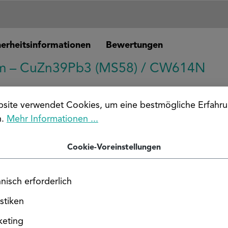
cherheitsinformationen
Bewertungen
mm – CuZn39Pb3 (MS58) / CW614N
MS58), auch bekannt als CW614N, ist ein hochwertig
site verwendet Cookies, um eine bestmögliche Erfahru
 sie sich besonders für Schrauben, Muttern und präzise 
n.
Mehr Informationen ...
Cookie-Voreinstellungen
kantstange SW 60 mm
nisch erforderlich
istiken
keting