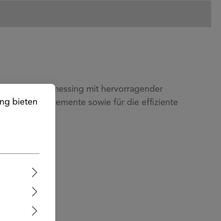
es Automatenmessing mit hervorragender
ng bieten
Verbindungselemente sowie für die effiziente