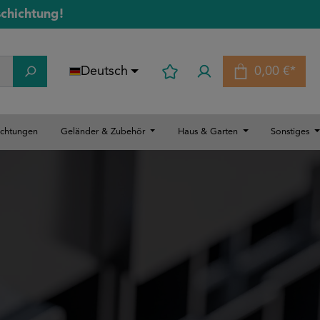
schichtung!
Deutsch
0,00 €*
Warenkorb
ichtungen
Geländer & Zubehör
Haus & Garten
Sonstiges