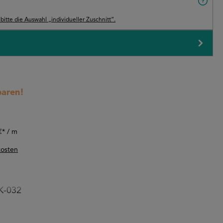
itte die Auswahl „individueller Zuschnitt“.
paren!
-10%
€* / m
kosten
K-032