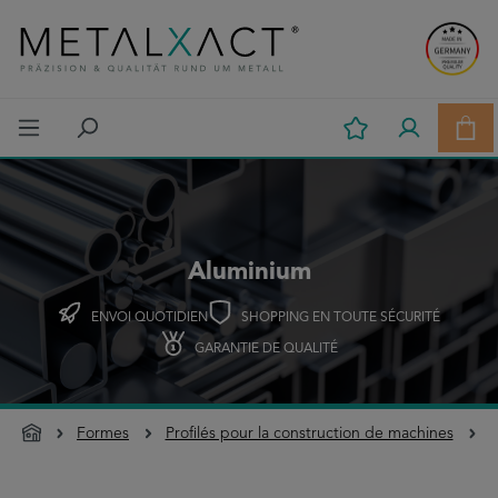
Passer au contenu principal
Le p
Aluminium
ENVOI QUOTIDIEN
SHOPPING EN TOUTE SÉCURITÉ
GARANTIE DE QUALITÉ
Formes
Profilés pour la construction de machines
A