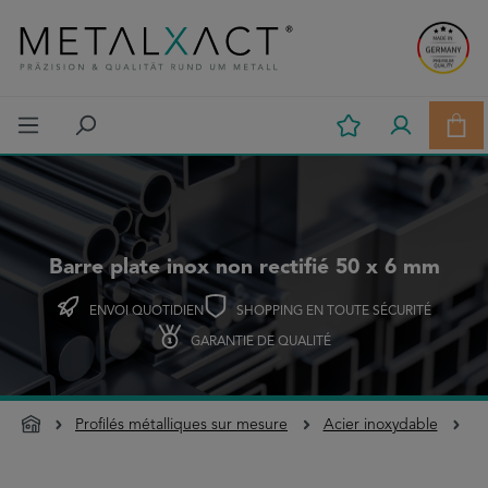
Passer au contenu principal
Le p
Barre plate inox non rectifié 50 x 6 mm
ENVOI QUOTIDIEN
SHOPPING EN TOUTE SÉCURITÉ
GARANTIE DE QUALITÉ
Profilés métalliques sur mesure
Acier inoxydable
Ba