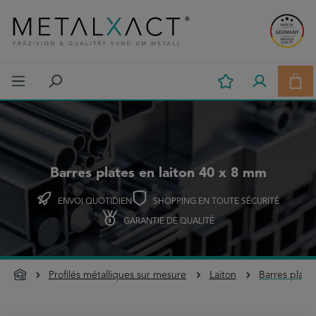
Passer au contenu principal
Le p
Barres plates en laiton 40 x 8 mm
ENVOI QUOTIDIEN
SHOPPING EN TOUTE SÉCURITÉ
GARANTIE DE QUALITÉ
Profilés métalliques sur mesure
Laiton
Barres plate