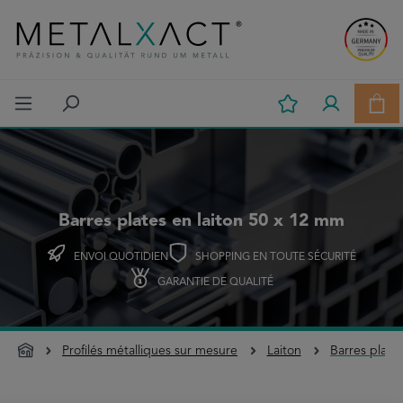
Passer au contenu principal
Le p
Barres plates en laiton 50 x 12 mm
ENVOI QUOTIDIEN
SHOPPING EN TOUTE SÉCURITÉ
GARANTIE DE QUALITÉ
Profilés métalliques sur mesure
Laiton
Barres plate