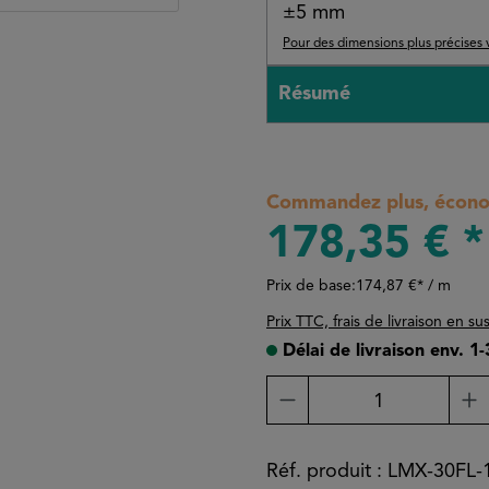
±5 mm
Pour des dimensions plus précises 
Résumé
Commandez plus, économ
178,35 € *
Prix de base:
174,87 €* / m
Prix TTC, frais de livraison en su
Délai de livraison env. 1
Quantité de produit
Réf. produit :
LMX-30FL-