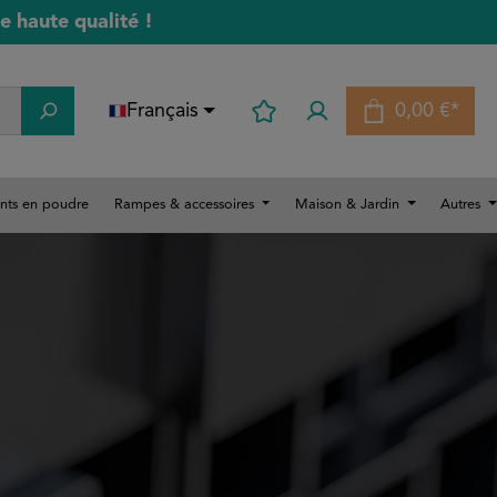
 haute qualité !
Français
0,00 €*
Le panier 
nts en poudre
Rampes & accessoires
Maison & Jardin
Autres