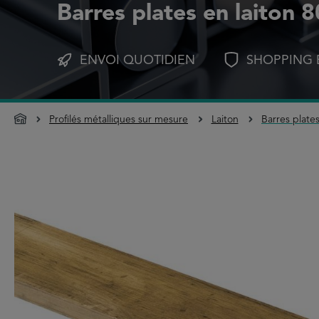
Barres plates en laiton 
ENVOI QUOTIDIEN
SHOPPING 
Profilés métalliques sur mesure
Laiton
Barres plate
Ignorer la galerie d'images