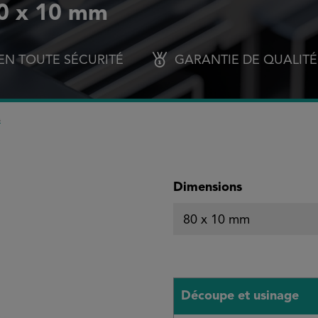
80 x 10 mm
EN TOUTE SÉCURITÉ
GARANTIE DE QUALITÉ
s
Sélectionnez
Dimensions
Découpe et usinage