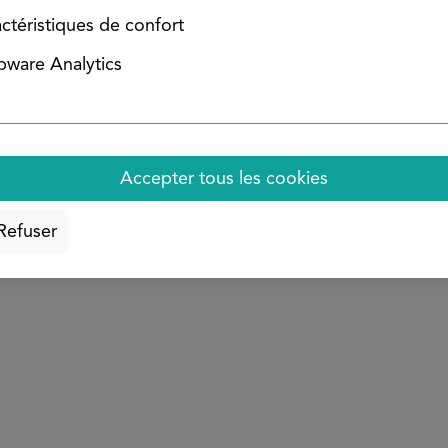
ctéristiques de confort
ware Analytics
ébavurés. La surface brute/brillante peut présenter des ra
titue pas un motif de réclamation.
Accepter tous les cookies
Refuser