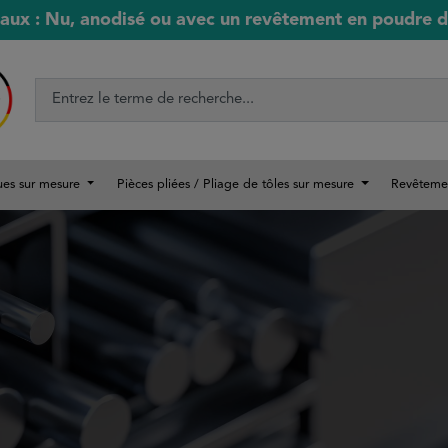
aux : Nu, anodisé ou avec un revêtement en poudre de
ues sur mesure
Pièces pliées / Pliage de tôles sur mesure
Revêteme