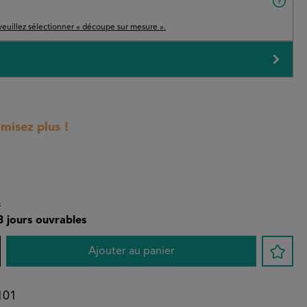
veuillez sélectionner « découpe sur mesure ».
isez plus !
s
-3 jours ouvrables
 : Entrez la quantité souhaitée ou utilise
Ajouter au panier
101