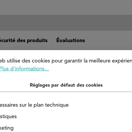
écurité des produits
Évaluations
 (MS58) / CW614N
b utilise des cookies pour garantir la meilleure expérie
 connue sous la désignation CW614N, compte parmi les al
Plus d'informations...
ment aux opérations de tournage et de fraisage de précis
tisanat.
Réglages par défaut des cookies
rre plate en laiton
ssaires sur le plan technique
istiques
keting