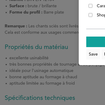
Surface :
brute / brillante
Cara
Forme du profil :
Barre plate
Shop
Remarque :
Les chants sciés sont livrés bruts et non 
Cela est conforme aux usages commerciaux et ne cons
Propriétés du matériau
Save
excellente usinabilité
très bonnes propriétés de tournage et de perçage
idéale pour l’usinage automatique
bonne aptitude au formage à chaud
aptitude limitée au formage à froid
Spécifications techniques