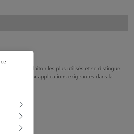
nce
liages de laiton les plus utilisés et se distingue
ion ainsi qu’aux applications exigeantes dans la