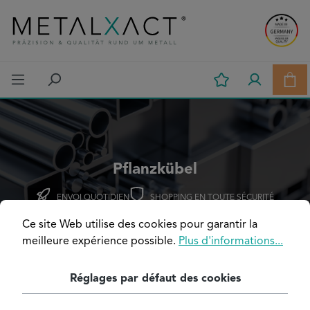
Passer au contenu principal
Le p
Pflanzkübel
ENVOI QUOTIDIEN
SHOPPING EN TOUTE SÉCURITÉ
GARANTIE DE QUALITÉ
Ce site Web utilise des cookies pour garantir la
meilleure expérience possible.
Plus d'informations...
Maison & Jardin
Pflanzkübel
Réglages par défaut des cookies