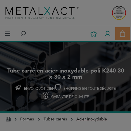
Passer au contenu principal
Le p
Tube carré en acier inoxydable poli K240 30
x 30 x 2 mm
ENVOI QUOTIDIEN
SHOPPING EN TOUTE SÉCURITÉ
GARANTIE DE QUALITÉ
Formes
Tubes carrés
Acier inoxydable