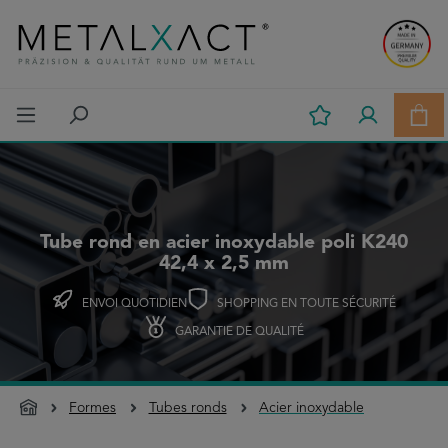
Passer au contenu principal
Le p
Tube rond en acier inoxydable poli K240
42,4 x 2,5 mm
ENVOI QUOTIDIEN
SHOPPING EN TOUTE SÉCURITÉ
GARANTIE DE QUALITÉ
Formes
Tubes ronds
Acier inoxydable