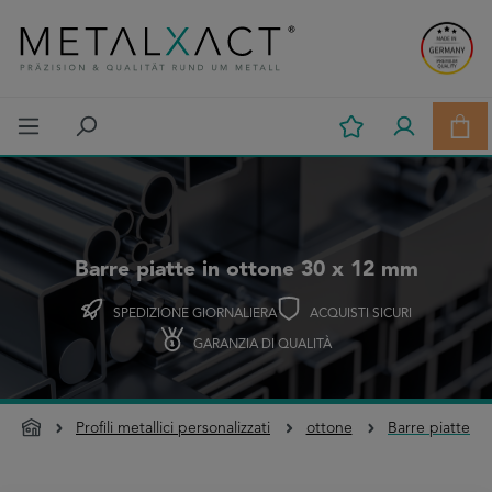
Passa al contenuto principale
Il c
Barre piatte in ottone 30 x 12 mm
SPEDIZIONE GIORNALIERA
ACQUISTI SICURI
GARANZIA DI QUALITÀ
Profili metallici personalizzati
ottone
Barre piatte