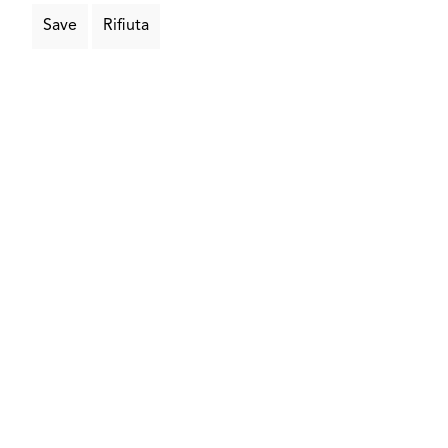
Valutazione media di 5 su 5 stelle
Angolare in acciaio nero / grezzo
Save
Rifiuta
Configura ora
Angolare in acciaio con spigoli arrotondati