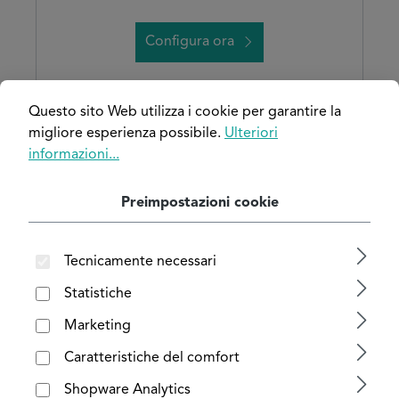
Configura ora
Questo sito Web utilizza i cookie per garantire la
migliore esperienza possibile.
Ulteriori
informazioni...
Preimpostazioni cookie
Tecnicamente necessari
Statistiche
Marketing
Valutazione media di 5 su 5 stelle
Angolare in alluminio grezzo
Caratteristiche del comfort
Shopware Analytics