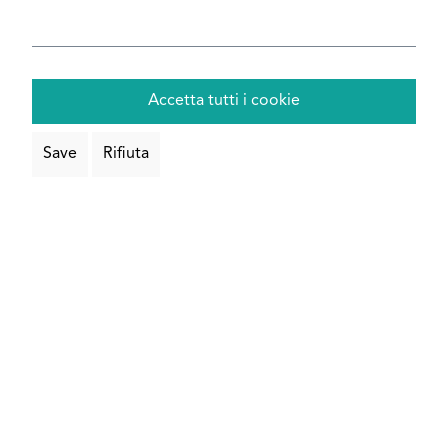
Configura ora
Accetta tutti i cookie
Save
Rifiuta
Profilo a U in alluminio verniciato a
polvere