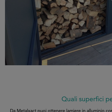
Quali superfici p
Da Metalxact puoi ottenere lamiere in alluminio con