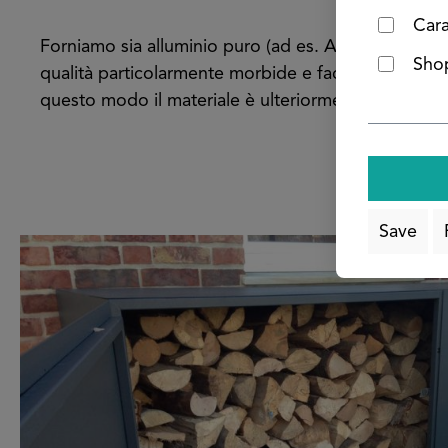
Cara
Forniamo sia alluminio puro (ad es. Al99,5) sia le 
Shop
qualità particolarmente morbide e facilmente formab
questo modo il materiale è ulteriormente protetto d
Save