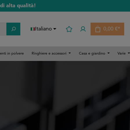
di alta qualità!
Italiano
0,00 €*
Il carrello
enti in polvere
Ringhiere e accessori
Casa e giardino
Varie