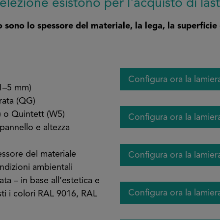
 selezione esistono per l'acquisto di las
o sono lo spessore del materiale, la lega, la superficie e
Configura ora la lamiera
 1–5 mm)
rata (QG)
 o Quintett (W5)
Configura ora la lamiera
pannello e altezza
essore del materiale
Configura ora la lamiera
ondizioni ambientali
ta – in base all’estetica e
Configura ora la lamier
sti i colori RAL 9016, RAL