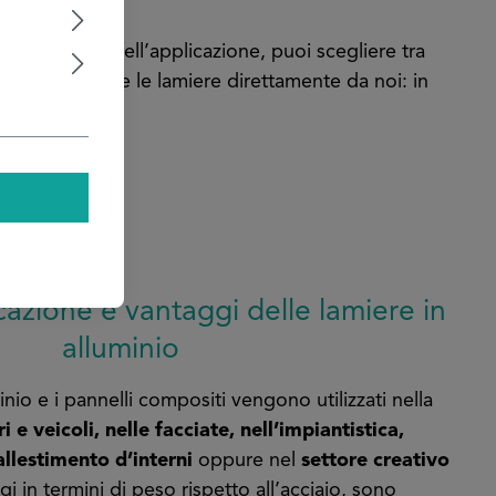
?
. A seconda dell’applicazione, puoi scegliere tra
ciare a polvere le lamiere direttamente da noi: in
azione e vantaggi delle lamiere in
alluminio
inio e i pannelli compositi vengono utilizzati nella
 e veicoli, nelle facciate, nell’impiantistica,
allestimento d’interni
oppure nel
settore creativo
i in termini di peso rispetto all’acciaio, sono