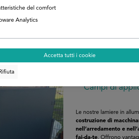
Quali materiali e finiture sono disponibili
tteristiche del comfort
comuni leghe AlMg, oltre a pannelli compositi in alluminio
ware Analytics
ili oppure leghe più stabili e dure. Puoi anche far verni
alla corrosione e si aprono nuove possibilità di design.
Accetta tutti i cookie
Rifiuta
Campi di applic
Le nostre lamiere in allum
costruzione di macchinari
nell’arredamento e nell’
fai-da-te
. Offrono vantagg