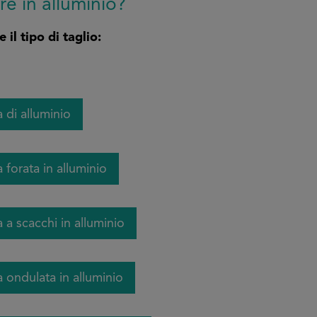
tre in alluminio?
 il tipo di taglio:
 di alluminio
 forata in alluminio
 a scacchi in alluminio
a ondulata in alluminio