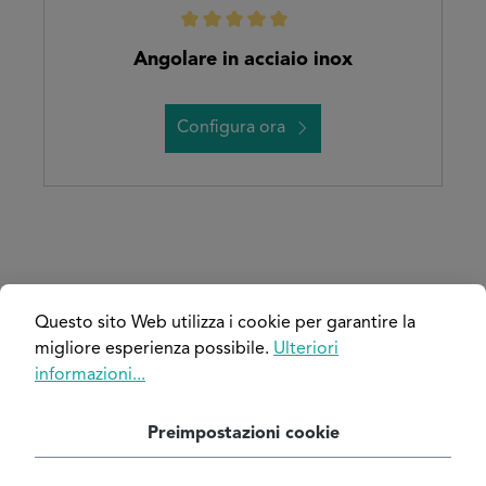
Valutazione media di 5 su 5 stelle
Angolare in acciaio inox
Configura ora
Questo sito Web utilizza i cookie per garantire la
Tutti i metalli sono disponibili anche
migliore esperienza possibile.
Ulteriori
con verniciatura a polvere
informazioni...
1.500 COLORI DISPONIBILI
Preimpostazioni cookie