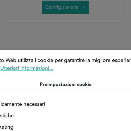
Configura ora
o Web utilizza i cookie per garantire la migliore esperie
Prodotti in alluminio più diffusi
.
Ulteriori informazioni...
Preimpostazioni cookie
icamente necessari
istiche
keting