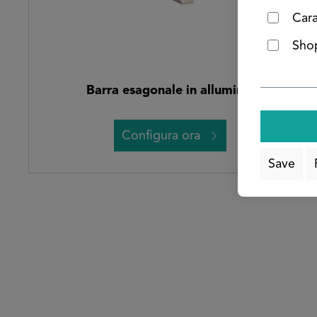
Cara
Shop
Barra esagonale in alluminio
Configura ora
Save