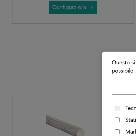
Configura ora
Questo sit
possibile
Salta la galleria dei prodotti
Tecn
Stat
Mar