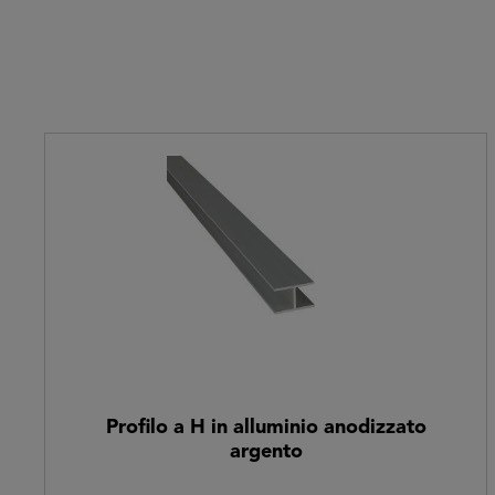
Salta la galleria dei prodotti
Profilo a H in alluminio anodizzato
argento