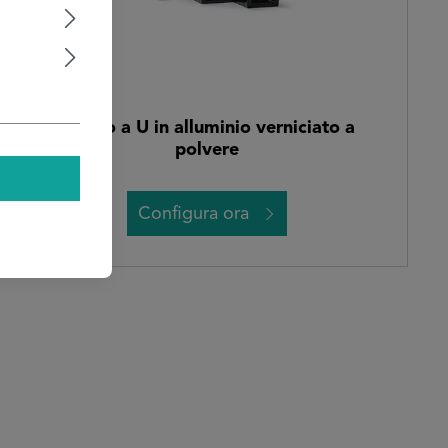
Profilo a U in alluminio verniciato a
polvere
Configura ora