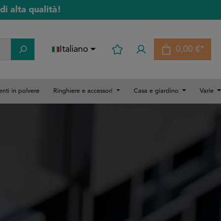
di alta qualità!
Italiano
0,00 €*
Il carrello
enti in polvere
Ringhiere e accessori
Casa e giardino
Varie