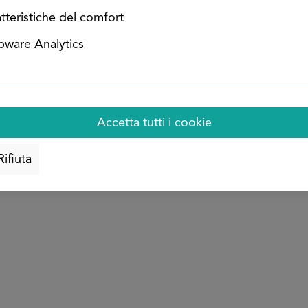
tteristiche del comfort
ware Analytics
Valutazione media di 5 su 5 stelle
Angolare in alluminio grezzo
Accetta tutti i cookie
Configura ora
Rifiuta