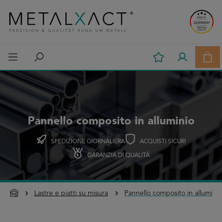
Passa al contenuto principale
Il c
Pannello composito in alluminio
SPEDIZIONE GIORNALIERA
ACQUISTI SICURI
GARANZIA DI QUALITÀ
Lastre e piatti su misura
Pannello composito in alluminio