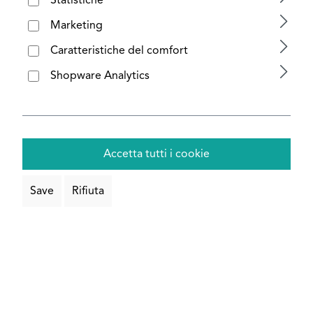
Statistiche
Configura ora
Marketing
Caratteristiche del comfort
Shopware Analytics
Accetta tutti i cookie
Save
Rifiuta
Pannello composito in alluminio 3 mm
| doppio lato colorato | 0,26 mm