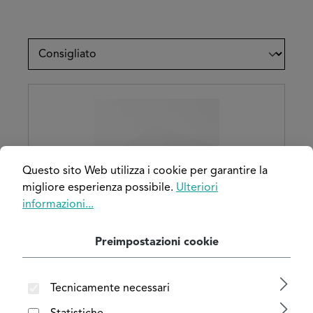
Questo sito Web utilizza i cookie per garantire la
migliore esperienza possibile.
Ulteriori
informazioni...
Preimpostazioni cookie
Pannello composito in alluminio
bianco segnale opaco/opaco (simile
Tecnicamente necessari
RAL 9003)