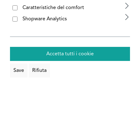
Configura ora
Caratteristiche del comfort
Shopware Analytics
Accetta tutti i cookie
Ancora più barre quadrate
Save
Rifiuta
Salta la galleria dei prodotti