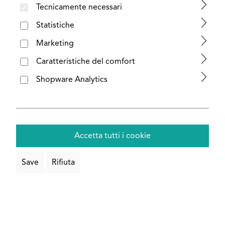
Tecnicamente necessari
Configura ora
Statistiche
Marketing
Caratteristiche del comfort
Shopware Analytics
Accetta tutti i cookie
Save
Rifiuta
Guarnizione in gomma per tubo
scanalato acciaio inox || lunghezza: 5
m