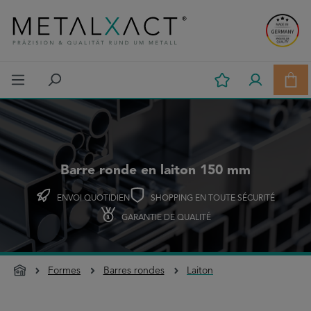
Passer au contenu principal
Le p
Barre ronde en laiton 150 mm
ENVOI QUOTIDIEN
SHOPPING EN TOUTE SÉCURITÉ
GARANTIE DE QUALITÉ
Formes
Barres rondes
Laiton