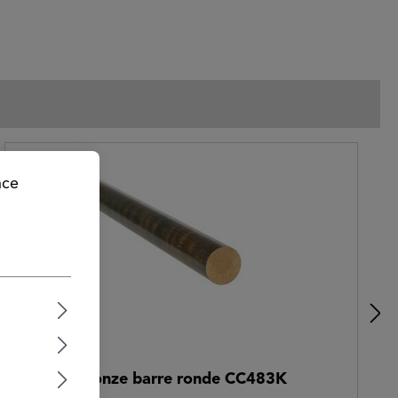
nce
bronze barre ronde CC483K