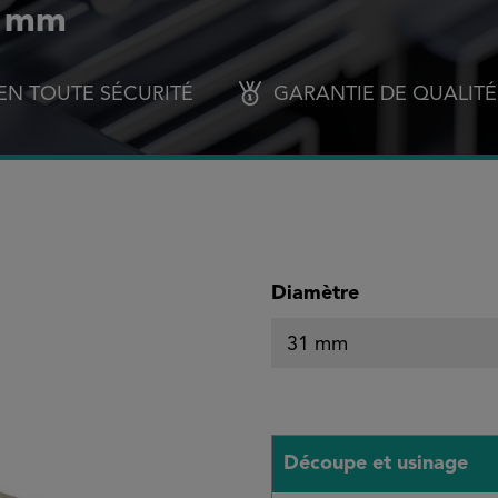
1 mm
EN TOUTE SÉCURITÉ
GARANTIE DE QUALITÉ
Sélectionnez
Diamètre
Découpe et usinage