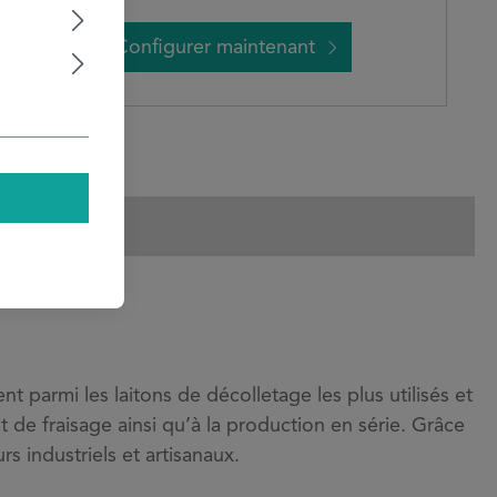
Configurer maintenant
armi les laitons de décolletage les plus utilisés et
t de fraisage ainsi qu’à la production en série. Grâce
s industriels et artisanaux.