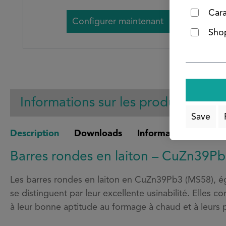
Cara
Configurer maintenant
Shop
Informations sur les produits
Save
Description
Downloads
Informations sur la s
Barres rondes en laiton – CuZn39
Les barres rondes en laiton en CuZn39Pb3 (MS58), ég
se distinguent par leur excellente usinabilité. Elles 
à leur bonne aptitude au formage à chaud et à leurs pr