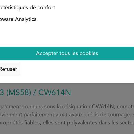
ctéristiques de confort
Configurer maintenant
ware Analytics
Accepter tous les cookies
Refuser
écurité des produits
Évaluations
Pb3 (MS58) / CW614N
alement connues sous la désignation CW614N, comptent p
conviennent parfaitement aux travaux précis de tournage e
opriétés fiables, elles sont polyvalentes dans les secteur