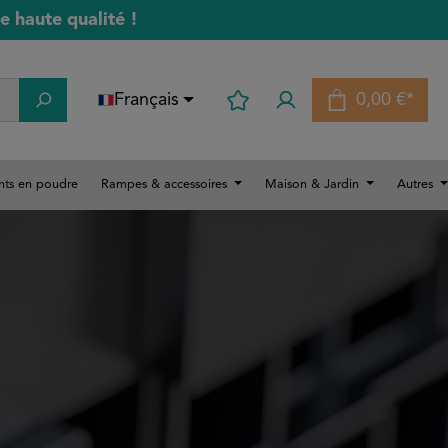
 haute qualité !
Français
0,00 €*
Le panier 
ts en poudre
Rampes & accessoires
Maison & Jardin
Autres