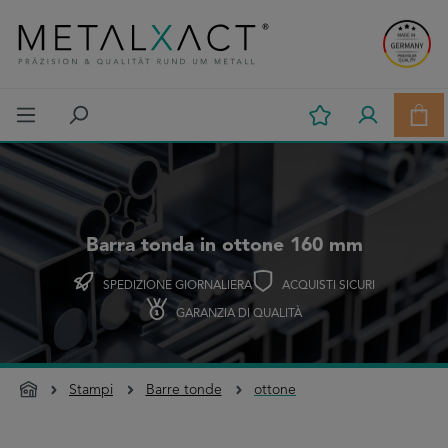
Passa al contenuto principale
Il c
Barra tonda in ottone 160 mm
SPEDIZIONE GIORNALIERA
ACQUISTI SICURI
GARANZIA DI QUALITÀ
Stampi
Barre tonde
ottone