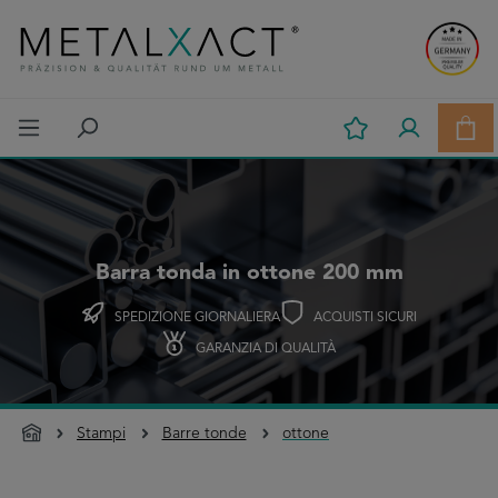
Passa al contenuto principale
Il c
Barra tonda in ottone 200 mm
SPEDIZIONE GIORNALIERA
ACQUISTI SICURI
GARANZIA DI QUALITÀ
Stampi
Barre tonde
ottone