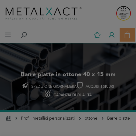
Passa al contenuto principale
Il c
Barre piatte in ottone 40 x 15 mm
SPEDIZIONE GIORNALIERA
ACQUISTI SICURI
GARANZIA DI QUALITÀ
Profili metallici personalizzati
ottone
Barre piatte