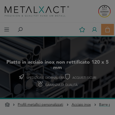
Passa al contenuto principale
Il c
Piatto in acciaio inox non rettificato 120 x 5
mm
SPEDIZIONE GIORNALIERA
ACQUISTI SICURI
GARANZIA DI QUALITÀ
Profili metallici personalizzati
Acciaio inox
Barre pia