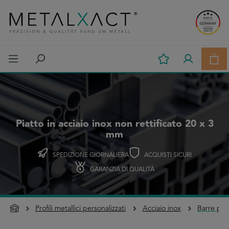
Passa al contenuto principale
Il c
Piatto in acciaio inox non rettificato 20 x 3
mm
SPEDIZIONE GIORNALIERA
ACQUISTI SICURI
GARANZIA DI QUALITÀ
Profili metallici personalizzati
Acciaio inox
Barre pia