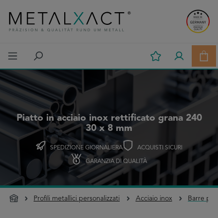
Passa al contenuto principale
Il c
Piatto in acciaio inox rettificato grana 240
30 x 8 mm
SPEDIZIONE GIORNALIERA
ACQUISTI SICURI
GARANZIA DI QUALITÀ
Profili metallici personalizzati
Acciaio inox
Barre pia