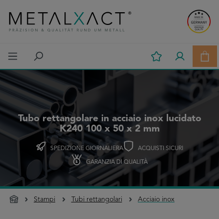
Passa al contenuto principale
Il c
Tubo rettangolare in acciaio inox lucidato
K240 100 x 50 x 2 mm
SPEDIZIONE GIORNALIERA
ACQUISTI SICURI
GARANZIA DI QUALITÀ
Stampi
Tubi rettangolari
Acciaio inox