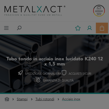
Passa al contenuto principale
Il c
Tubo tondo in acciaio inox lucidato K240 12
x 1,5 mm
SPEDIZIONE GIORNALIERA
ACQUISTI SICURI
GARANZIA DI QUALITÀ
Stampi
Tubi rotondi
Acciaio inox