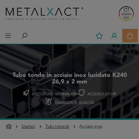
Passa al contenuto principale
Il c
Tubo tondo in acciaio inox lucidato K240
26,9 x 2 mm
SPEDIZIONE GIORNALIERA
ACQUISTI SICURI
GARANZIA DI QUALITÀ
Stampi
Tubi rotondi
Acciaio inox